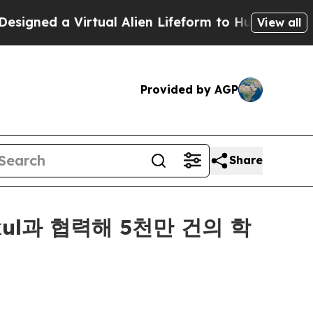
a Virtual Alien Lifeform to Hunt for Extraterrest
View all
Provided by AGP
Share
ukul과 협력해 5천만 건의 학