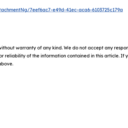
tachmentNg/7eef6ac7-e49d-41ec-aca6-6103725c179a
without warranty of any kind. We do not accept any responsib
r reliability of the information contained in this article. I
 above.