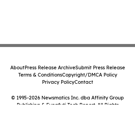
About
Press Release Archive
Submit Press Release
Terms & Conditions
Copyright/DMCA Policy
Privacy Policy
Contact
© 1995-2026 Newsmatics Inc. dba Affinity Group
Publishing & Funafuti Tech Report. All Rights
Reserved.
Cookie Settings / Your Privacy Choices